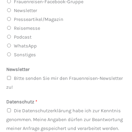
Frauenreisen-Facebook-Gruppe
t
Newsletter
d
Presseartikel/Magazin
a
Reisemesse
t
Podcast
e
WhatsApp
n
Sonstiges
W
ü
Newsletter
n
Bitte senden Sie mir den Frauenreisen-Newsletter
s
zu!
c
Datenschutz
*
h
Die Datenschutzerklärung habe ich zur Kenntnis
e
genommen. Meine Angaben dürfen zur Beantwortung
Z
meiner Anfrage gespeichert und verarbeitet werden.
u