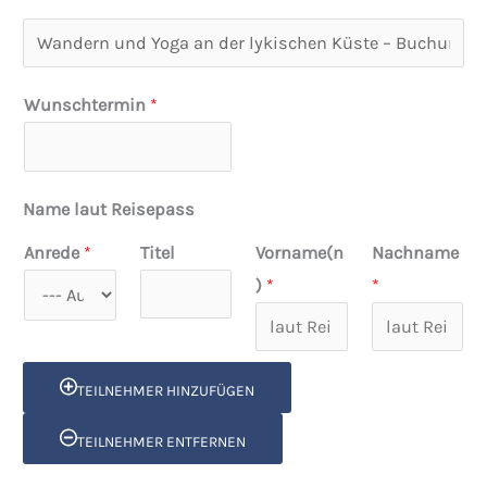
R
e
i
Wunschtermin
*
s
e
t
Name laut Reisepass
i
Anrede
*
Titel
Vorname(n
Nachname
t
)
*
*
e
l
TEILNEHMER HINZUFÜGEN
TEILNEHMER ENTFERNEN