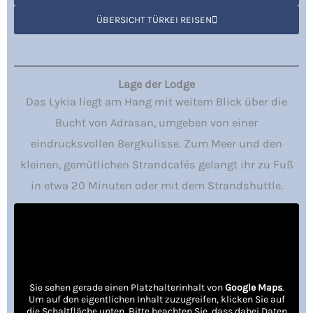
ÜBERSICHT TÜRKEI REISEN
Lage der Lodge
Das Lykia liegt am Hang mit weitem Blick über die
Bucht von Adrasan, umgeben von einer
eindrucksvollen Bergkulisse. Zum Meer und den
kleinen, gemütlichen Strandcafés gelangt ihr zu Fuß
in etwa 20 Minuten oder mit dem Strandshuttle.
Sie sehen gerade einen Platzhalterinhalt von
Google Maps
.
Um auf den eigentlichen Inhalt zuzugreifen, klicken Sie auf
die Schaltfläche unten. Bitte beachten Sie, dass dabei Daten