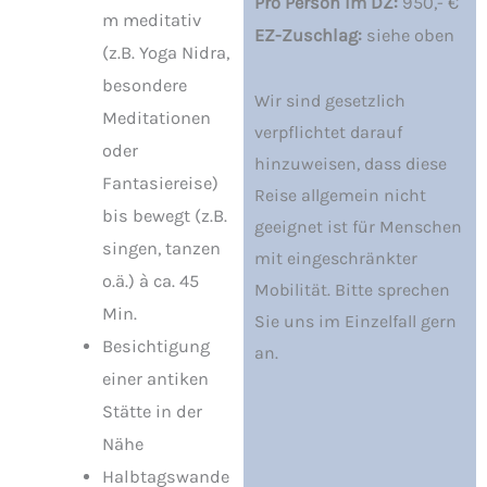
Pro Person im DZ:
950,- €
m meditativ
EZ-Zuschlag:
siehe oben
(z.B. Yoga Nidra,
besondere
Wir sind gesetzlich
Meditationen
verpflichtet darauf
oder
hinzuweisen, dass diese
Fantasiereise)
Reise allgemein nicht
bis bewegt (z.B.
geeignet ist für Menschen
singen, tanzen
mit eingeschränkter
o.ä.) à ca. 45
Mobilität. Bitte sprechen
Min.
Sie uns im Einzelfall gern
Besichtigung
an.
einer antiken
Stätte in der
Nähe
Halbtagswande