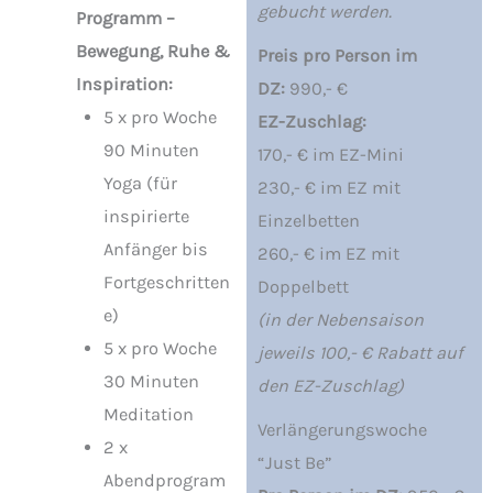
gebucht werden.
Programm –
Bewegung, Ruhe &
Preis pro Person im
Inspiration:
DZ:
990,- €
5 x pro Woche
EZ-Zuschlag:
90 Minuten
170,- € im EZ-Mini
Yoga (für
230,- € im EZ mit
inspirierte
Einzelbetten
Anfänger bis
260,- € im EZ mit
Fortgeschritten
Doppelbett
e)
(in der Nebensaison
5 x pro Woche
jeweils 100,- € Rabatt auf
30 Minuten
den EZ-Zuschlag)
Meditation
Verlängerungswoche
2 x
“Just Be”
Abendprogram