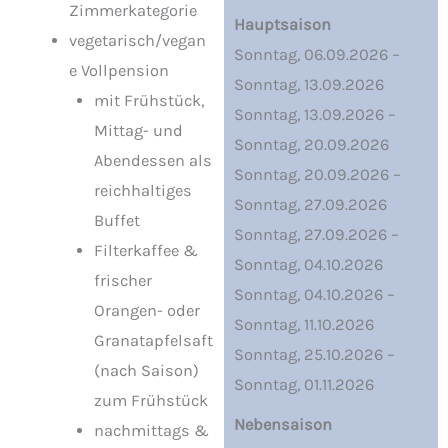
Zimmerkategorie
Hauptsaison
vegetarisch/vegan
Sonntag, 06.09.2026 –
e Vollpension
Sonntag, 13.09.2026
mit Frühstück,
Sonntag, 13.09.2026 –
Mittag- und
Sonntag, 20.09.2026
Abendessen als
Sonntag, 20.09.2026 –
reichhaltiges
Sonntag, 27.09.2026
Buffet
Sonntag, 27.09.2026 –
Filterkaffee &
Sonntag, 04.10.2026
frischer
Sonntag, 04.10.2026 –
Orangen- oder
Sonntag, 11.10.2026
Granatapfelsaft
Sonntag, 25.10.2026 –
(nach Saison)
Sonntag, 01.11.2026
zum Frühstück
Nebensaison
nachmittags &