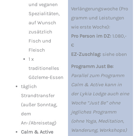
und veganen
Verlängerungswoche (Pro
Spezialitäten,
gramm und Leistungen
auf Wunsch
wie erste Woche):
zusätzlich
Pro Person im DZ:
1.080,-
Fisch und
€
Fleisch
EZ-Zuschlag:
siehe oben
1 x
Programm Just Be:
traditionelles
Parallel zum Programm
Gözleme-Essen
Calm & Active kann in
täglich
der Lykia Lodge auch eine
Strandtransfer
Woche “Just Be” ohne
(außer Sonntag,
jegliches Programm
dem
(ohne Yoga, Meditation,
An-/Abreisetag)
Wanderung, Workshops)
Calm & Active