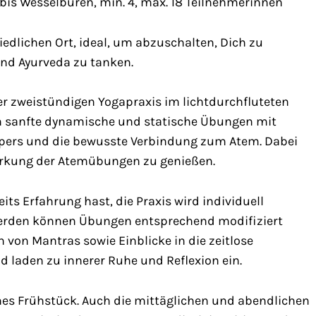
/bis Wesselburen, min. 4, max. 18 Teilnehmerinnen
edlichen Ort, ideal, um abzuschalten, Dich zu
nd Ayurveda zu tanken.
r zweistündigen Yogapraxis im lichtdurchfluteten
n sanfte dynamische und statische Übungen mit
rpers und die bewusste Verbindung zum Atem. Dabei
irkung der Atemübungen zu genießen.
its Erfahrung hast, die Praxis wird individuell
werden können Übungen entsprechend modifiziert
 von Mantras sowie Einblicke in die zeitlose
d laden zu innerer Ruhe und Reflexion ein.
hes Frühstück. Auch die mittäglichen und abendlichen