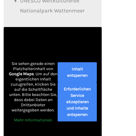
UNESCO Weltkulturerbe
Nationalpark Wattenmeer
Sie sehen gerade einen
Platzhalterinhalt von
Inhalt
Google Maps
. Um auf den
entsperren
eigentlichen Inhalt
zuzugreifen, klicken Sie
Erforderlichen
auf die Schaltfläche
unten. Bitte beachten Sie,
Service
dass dabei Daten an
akzeptieren
Drittanbieter
und Inhalte
weitergegeben werden.
entsperren
Mehr Informationen