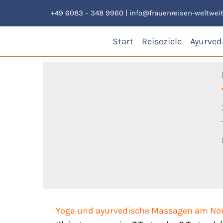
Zum
+49 6083 – 348 9960
|
info@frauenreisen-weltweit
Inhalt
springen
Start
Reiseziele
Ayurved
Yoga und ayurvedische Massagen am No