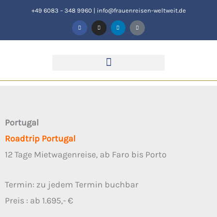
Zum
+49 6083 – 348 9960
|
info@frauenreisen-weltweit.de
F
I
L
T
Inhalt
a
n
i
i
c
s
n
k
springen
e
t
k
t
b
a
e
o
o
g
d
k
o
r
i
k
a
n
-
m
f
Portugal
Roadtrip Portugal
12 Tage Mietwagenreise, ab Faro bis Porto
Termin: zu jedem Termin buchbar
Preis : ab 1.695,- €