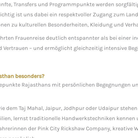
künfte, Transfers und Programmpunkte werden sorgfält
wichtig ist uns dabei ein respektvoller Zugang zum Lan
ionen zu kulturellen Besonderheiten, Kleidung und Verha
führten Frauenreise deutlich entspannter als bei einer 
d Vertrauen – und ermöglicht gleichzeitig intensive 
asthan besonders?
öhepunkte Rajasthans mit persönlichen Begegnungen und
 dem Taj Mahal, Jaipur, Jodhpur oder Udaipur stehen 
ien, lernst traditionelle Handwerkstechniken kennen u
ahrerinnen der Pink City Rickshaw Company, kreative