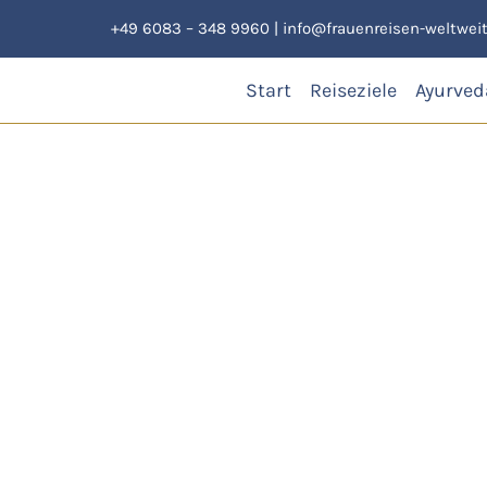
Zum
+49 6083 – 348 9960
|
info@frauenreisen-weltweit
Inhalt
springen
Start
Reiseziele
Ayurved