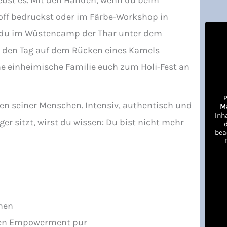
lebst es. Mit den Händen, wenn du beim
ff bedruckst oder im Färbe-Workshop in
nn du im Wüstencamp der Thar unter dem
 den Tag auf dem Rücken eines Kamels
ne einheimische Familie euch zum Holi-Fest an
P
ugen seiner Menschen. Intensiv, authentisch und
M
Inh
er sitzt, wirst du wissen: Du bist nicht mehr
bea
nen
men Empowerment pur