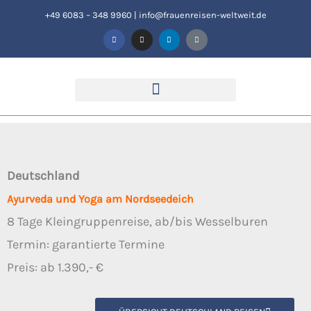
Zum
+49 6083 – 348 9960
|
info@frauenreisen-weltweit.de
F
I
L
T
Inhalt
a
n
i
i
c
s
n
k
springen
e
t
k
t
b
a
e
o
o
g
d
k
o
r
i
k
a
n
-
m
f
Deutschland
Ayurveda und Yoga am Nordseedeich
8 Tage Kleingruppenreise, ab/bis Wesselburen
Termin: garantierte Termine
Preis: ab 1.390,- €