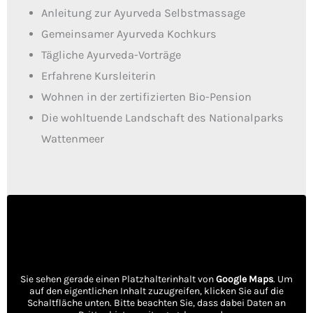
Anleitung zur Ayurveda Selbstmassage
Gemeinsamer Ayurveda Kochkurs
Tägliche Ayurveda-Vorträge
Erfahrene Kursleiterin
Wohnen in der zertifizierten Bio-Pension
Die wohltuende Landschaft des Nationalparks
Wattenmeer
Sie sehen gerade einen Platzhalterinhalt von
Google Maps
. Um
auf den eigentlichen Inhalt zuzugreifen, klicken Sie auf die
Schaltfläche unten. Bitte beachten Sie, dass dabei Daten an