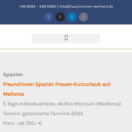
Zum
+49 6083 – 348 9960
|
info@frauenreisen-weltweit.de
F
I
L
T
Inhalt
a
n
i
i
c
s
n
k
springen
e
t
k
t
b
a
e
o
o
g
d
k
o
r
i
k
a
n
-
m
f
Spanien
Freundinnen Spezial: Frauen-Kurzurlaub auf
Mallorca
5 Tage Individualreise, ab/bis Montuïri (Mallorca)
Termin: garantierte Termine 2025
Preis : ab 730,- €