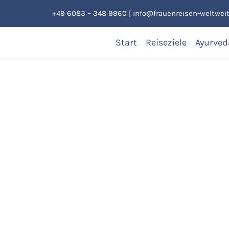
Zum
+49 6083 – 348 9960
|
info@frauenreisen-weltweit
Inhalt
springen
Start
Reiseziele
Ayurved