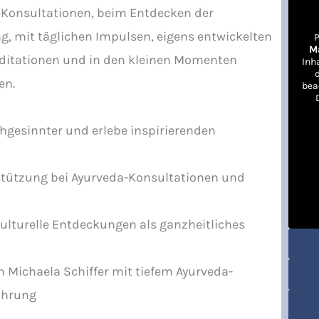
-Konsultationen, beim Entdecken der
 mit täglichen Impulsen, eigens entwickelten
P
M
ditationen und in den kleinen Momenten
Inh
en.
bea
chgesinnter und erlebe inspirierenden
stützung bei Ayurveda-Konsultationen und
ulturelle Entdeckungen als ganzheitliches
 Michaela Schiffer mit tiefem Ayurveda-
ahrung