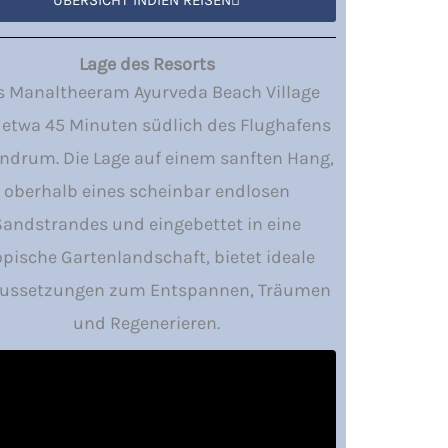
Lage des Resorts
s Manaltheeram Ayurveda Beach Village
t etwa 45 Minuten südlich des Flughafens
andrum. Die Lage auf einem sanften Hang,
oberhalb eines scheinbar endlosen
Sandstrandes und eingebettet in eine
opische Gartenlandschaft, bietet ideale
aussetzungen zum Entspannen, Träumen
und Regenerieren.