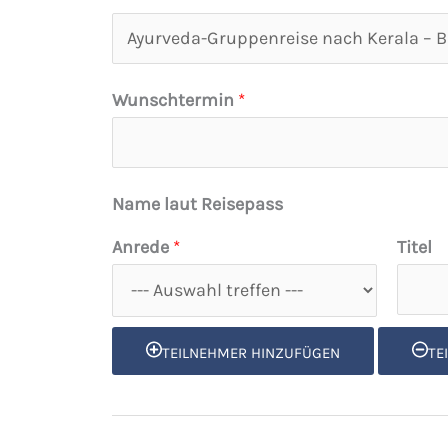
R
e
i
Wunschtermin
*
s
e
t
Name laut Reisepass
i
Anrede
*
Titel
t
e
l
TEILNEHMER HINZUFÜGEN
TE