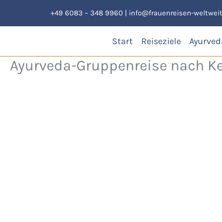
Zum
+49 6083 – 348 9960
|
info@frauenreisen-weltweit
Inhalt
springen
Start
Reiseziele
Ayurved
Ayurveda-Gruppenreise nach K