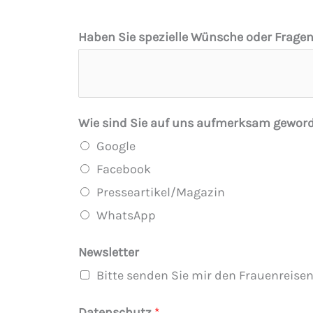
D
Haben Sie spezielle Wünsche oder Fragen
a
t
e
n
Wie sind Sie auf uns aufmerksam gewor
s
Google
c
Facebook
h
Presseartikel/Magazin
u
WhatsApp
t
Newsletter
z
Bitte senden Sie mir den Frauenreisen
O
r
Datenschutz
*