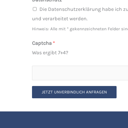
t
Die Datenschutzerklärung habe ich z
S
und verarbeitet werden.
t
Hinweis: Alle mit * gekennzeichneten Felder sind
a
Captcha
*
a
Was ergibt 7+4?
t
s
a
n
g
JETZT UNVERBINDLICH ANFRAGEN
e
h
ö