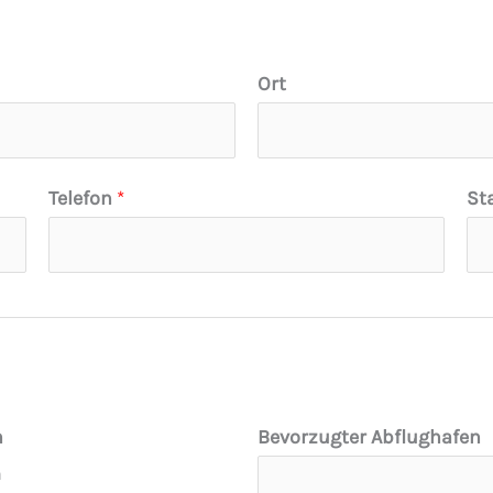
Ort
Telefon
*
St
n
Bevorzugter Abflughafen
n