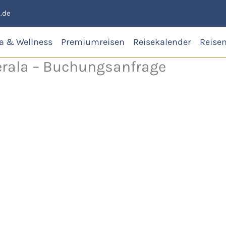
.de
a & Wellness
Premiumreisen
Reisekalender
Reise
erala – Buchungsanfrage