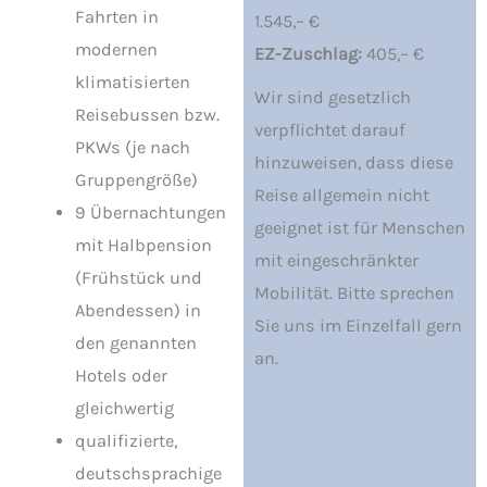
Fahrten in
1.545,– €
modernen
EZ-Zuschlag:
405,– €
klimatisierten
Wir sind gesetzlich
Reisebussen bzw.
verpflichtet darauf
PKWs (je nach
hinzuweisen, dass diese
Gruppengröße)
Reise allgemein nicht
9 Übernachtungen
geeignet ist für Menschen
mit Halbpension
mit eingeschränkter
(Frühstück und
Mobilität. Bitte sprechen
Abendessen) in
Sie uns im Einzelfall gern
den genannten
an.
Hotels oder
gleichwertig
qualifizierte,
deutschsprachige