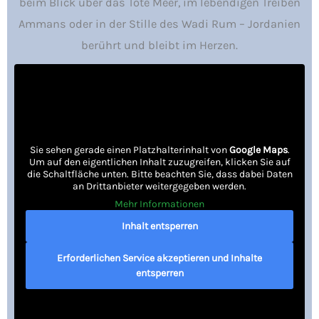
beim Blick über das Tote Meer, im lebendigen Treiben
Ammans oder in der Stille des Wadi Rum – Jordanien
berührt und bleibt im Herzen.
Sie sehen gerade einen Platzhalterinhalt von
Google Maps
.
Um auf den eigentlichen Inhalt zuzugreifen, klicken Sie auf
die Schaltfläche unten. Bitte beachten Sie, dass dabei Daten
an Drittanbieter weitergegeben werden.
Mehr Informationen
Inhalt entsperren
Erforderlichen Service akzeptieren und Inhalte
entsperren