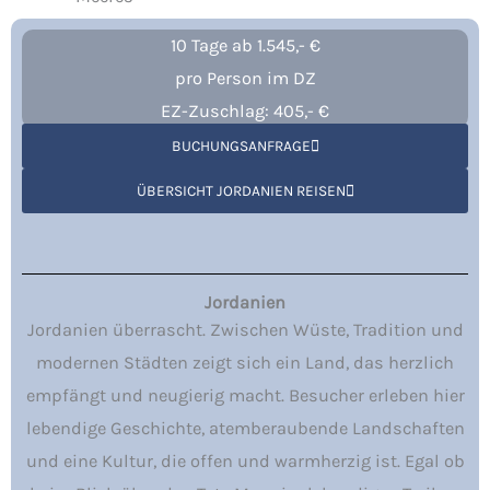
10 Tage ab 1.545,- €
pro Person im DZ
EZ-Zuschlag: 405,- €
BUCHUNGSANFRAGE
ÜBERSICHT JORDANIEN REISEN
Jordanien
Jordanien überrascht. Zwischen Wüste, Tradition und
modernen Städten zeigt sich ein Land, das herzlich
empfängt und neugierig macht. Besucher erleben hier
lebendige Geschichte, atemberaubende Landschaften
und eine Kultur, die offen und warmherzig ist. Egal ob