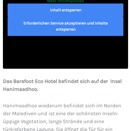
Mehr Informationen
Inhalt entsperren
Erforderlichen Service akzeptieren und Inhalte
entsperren
Das Barefoot Eco Hotel befindet sich auf der Insel
Hanimaadhoo.
Hanimaadhoo wiederum befindet sich im Norden
der Malediven und ist eine der schönsten Inseln:
üppige Vegetation, lange Strände und eine
türkisfarbene Lagune. Sie öffnet die Tür für ein