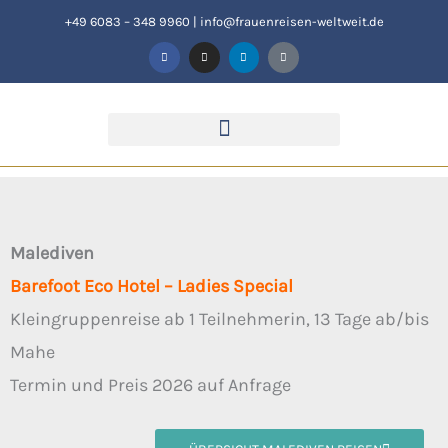
Zum
+49 6083 – 348 9960
|
info@frauenreisen-weltweit.de
F
I
L
T
Inhalt
a
n
i
i
c
s
n
k
springen
e
t
k
t
b
a
e
o
o
g
d
k
o
r
i
k
a
n
-
m
f
Malediven
Barefoot Eco Hotel – Ladies Special
Kleingruppenreise ab 1 Teilnehmerin, 13 Tage ab/bis
Mahe
Termin und Preis 2026 auf Anfrage