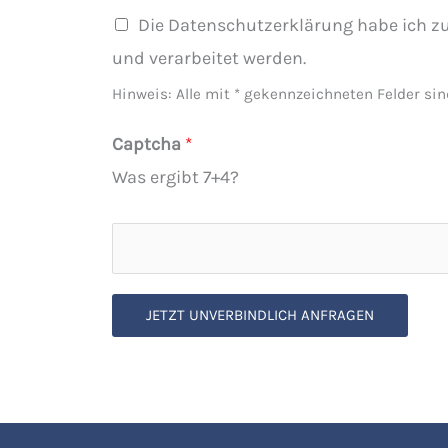
i
Die Datenschutzerklärung habe ich z
e
und verarbeitet werden.
L
Hinweis: Alle mit * gekennzeichneten Felder sind
a
Captcha
*
y
Was ergibt 7+4?
o
u
t
L
a
JETZT UNVERBINDLICH ANFRAGEN
n
d