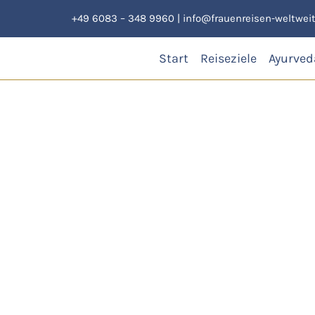
Zum
+49 6083 – 348 9960
|
info@frauenreisen-weltweit
Inhalt
springen
Start
Reiseziele
Ayurved