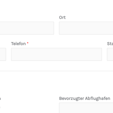
Ort
Telefon
*
St
n
Bevorzugter Abflughafen
n