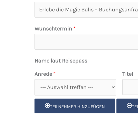
R
e
i
Wunschtermin
*
s
e
t
Name laut Reisepass
i
Anrede
*
Titel
t
e
l
TEILNEHMER HINZUFÜGEN
TE