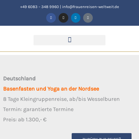
Zum
+49 6083 – 348 9960
|
info@frauenreisen-weltweit.de
F
I
L
T
Inhalt
a
n
i
i
c
s
n
k
springen
e
t
k
t
b
a
e
o
o
g
d
k
o
r
i
k
a
n
-
m
f
Deutschland
Basenfasten und Yoga an der Nordsee
8 Tage Kleingruppenreise, ab/bis Wesselburen
Termin: garantierte Termine
Preis: ab 1.300,- €