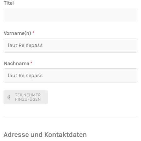
Titel
W
u
n
s
Vorname(n)
*
c
h
t
Nachname
*
e
r
m
TEILNEHMER
i
HINZUFÜGEN
n
S
t
Adresse und Kontaktdaten
a