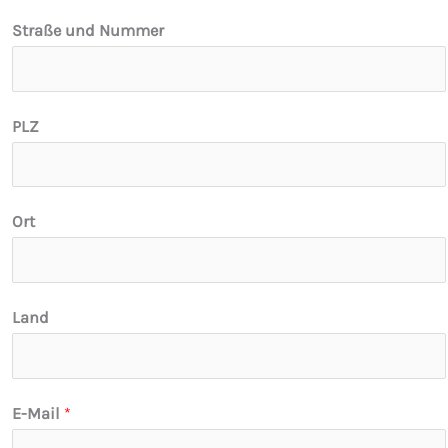
a
Straße und Nummer
t
s
a
PLZ
n
g
e
Ort
h
ö
r
i
Land
g
k
e
E-Mail
*
i