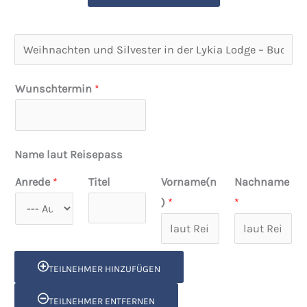
R
e
i
Wunschtermin
*
s
e
t
Name laut Reisepass
i
Anrede
*
Titel
Vorname(n
Nachname
t
)
*
*
e
l
TEILNEHMER HINZUFÜGEN
TEILNEHMER ENTFERNEN