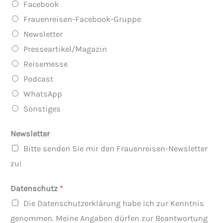
Facebook
l
Frauenreisen-Facebook-Gruppe
u
Newsletter
g
Presseartikel/Magazin
a
Reisemesse
n
Podcast
g
WhatsApp
e
Sonstiges
b
o
Newsletter
t
Bitte senden Sie mir den Frauenreisen-Newsletter
s
zu!
i
Datenschutz
*
n
Die Datenschutzerklärung habe ich zur Kenntnis
d
genommen. Meine Angaben dürfen zur Beantwortung