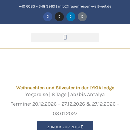
Zum
+49 6083 – 348 9960
|
info@frauenreisen-weltweit.de
F
I
L
T
Inhalt
a
n
i
i
c
s
n
k
springen
e
t
k
t
b
a
e
o
o
g
d
k
o
r
i
k
a
n
-
m
f
Weihnachten und Silvester in der LYKIA lodge
Yogareise | 8 Tage | ab/bis Antalya
Termine: 20.12.2026 – 27.12.2026 & 27.12.2026 –
03.01.2027
ZURÜCK ZUR REISE