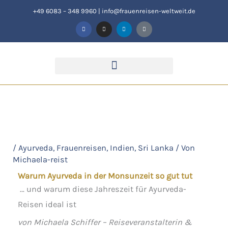
Zum
+49 6083 – 348 9960
|
info@frauenreisen-weltweit.de
F
I
L
T
Inhalt
a
n
i
i
c
s
n
k
springen
e
t
k
t
b
a
e
o
o
g
d
k
o
r
i
k
a
n
-
m
f
/
Ayurveda
,
Frauenreisen
,
Indien
,
Sri Lanka
/ Von
Michaela-reist
Warum Ayurveda in der Monsunzeit so gut tut
… und warum diese Jahreszeit für Ayurveda-
Reisen ideal ist
von Michaela Schiffer – Reiseveranstalterin &