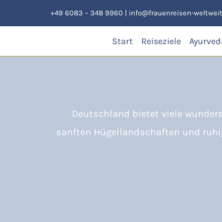
Zum
+49 6083 – 348 9960
|
info@frauenreisen-weltweit
Inhalt
springen
Start
Reiseziele
Ayurved
Deutschland bietet viele wunders
sanften Hügellandschaften und ruhig