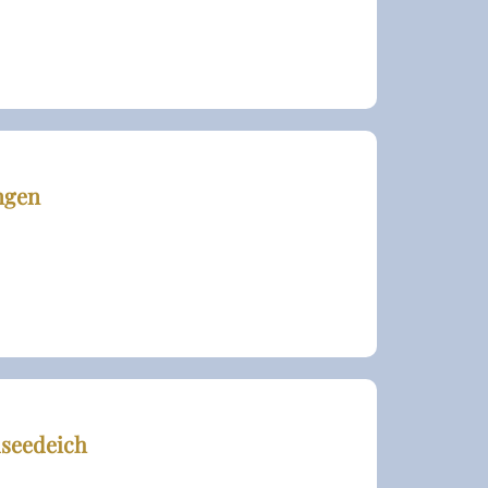
ngen
seedeich