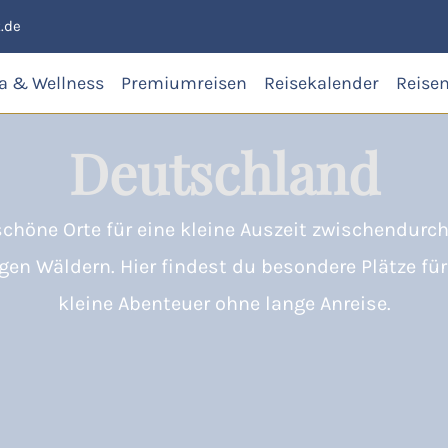
.de
a & Wellness
Premiumreisen
Reisekalender
Reise
Deutschland
chöne Orte für eine kleine Auszeit zwischendurch
en Wäldern. Hier findest du besondere Plätze für
kleine Abenteuer ohne lange Anreise.