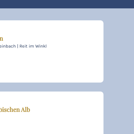
en
einbach | Reit im Winkl
bischen Alb