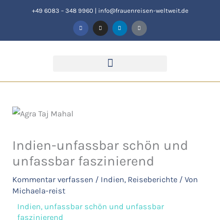
Zum
+49 6083 – 348 9960
|
info@frauenreisen-weltweit.de
F
I
L
T
Inhalt
a
n
i
i
c
s
n
k
springen
e
t
k
t
b
a
e
o
o
g
d
k
o
r
i
k
a
n
-
m
f
Indien-unfassbar schön und
unfassbar faszinierend
Kommentar verfassen
/
Indien
,
Reiseberichte
/ Von
Michaela-reist
Indien, unfassbar schön und unfassbar
faszinierend