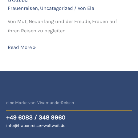
–
Frauenreisen
,
Uncategorized
/ Von
Ela
eine
Von Mut, Neuanfang und der Freude, Frauen auf
Begegnung,
ihren Reisen zu begleiten.
die
einfach
Read More »
sein
sollte
eine Marke von Vivamundo-Reisen
+49 6083 / 348 9960
info@frauenreisen-weltweit.de