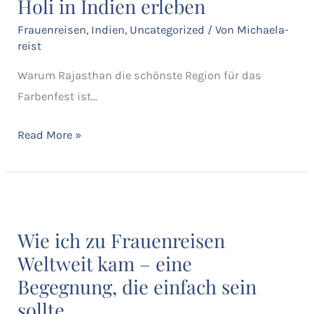
Holi in Indien erleben
Indien
erleben
Frauenreisen
,
Indien
,
Uncategorized
/ Von
Michaela-
reist
Warum Rajasthan die schönste Region für das
Farbenfest ist…
Read More »
Wie
ich
Wie ich zu Frauenreisen
zu
Weltweit kam – eine
Frauenreisen
Begegnung, die einfach sein
Weltweit
sollte
kam