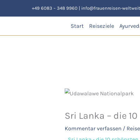
Zum
+49 6083 – 348 9960
|
info@frauenreisen-weltweit
Inhalt
springen
Start
Reiseziele
Ayurved
Sri Lanka – die 1
Kommentar verfassen
/
Reise
Sri Lanka - die 10 schönste