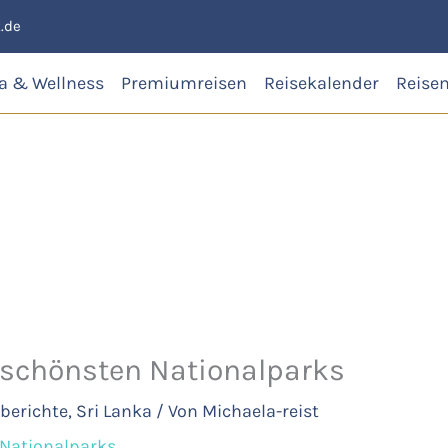
.de
a & Wellness
Premiumreisen
Reisekalender
Reise
0 schönsten Nationalparks
berichte
,
Sri Lanka
/ Von
Michaela-reist
n Nationalparks